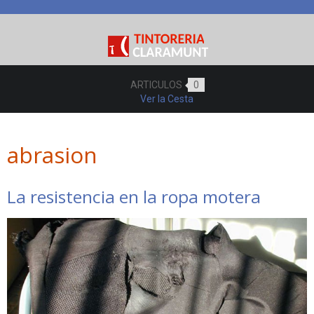
ARTICULOS
0
Ver la Cesta
abrasion
La resistencia en la ropa motera