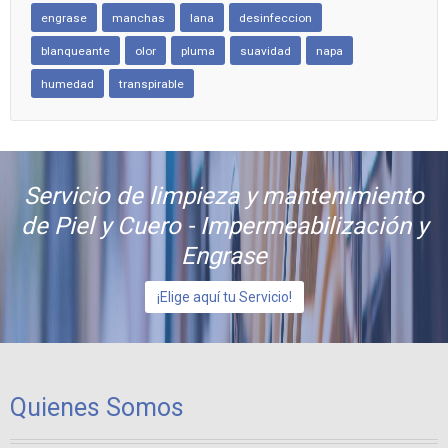
engrase
manchas
lana
desinfeccion
blanqueante
olor
pluma
suavidad
napa
humedad
transpirable
Servicio de limpieza y mantenimiento
de Piel y Cuero - Impermeabilización y
Engrase
¡Elige aquí tu Servicio!
Quienes Somos