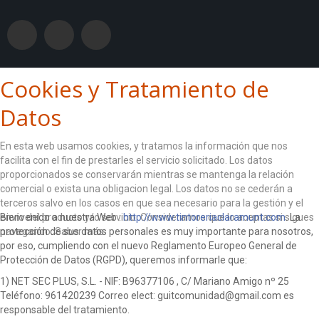
Cookies y Tratamiento de
Datos
En esta web usamos cookies, y tratamos la información que nos
facilita con el fin de prestarles el servicio solicitado. Los datos
proporcionados se conservarán mientras se mantenga la relación
comercial o exista una obligacion legal. Los datos no se cederán a
terceros salvo en los casos en que sea necesario para la gestión y el
envío del producto y/o servicio. Consideramos que lo aceptas si sigues
Bienvenido a nuestra Web :
http://www.tintoreriaclaramunt.com
. La
navegando.
protección de sus datos personales es muy importante para nosotros,
Saber más
por eso, cumpliendo con el nuevo Reglamento Europeo General de
ACEPTO
Protección de Datos (RGPD), queremos informarle que:
1) NET SEC PLUS, S.L. - NIF: B96377106 , C/ Mariano Amigo nº 25
Teléfono: 961420239 Correo elect: guitcomunidad@gmail.com es
responsable del tratamiento.