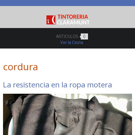
ARTICULOS
0
Ver la Cesta
cordura
La resistencia en la ropa motera