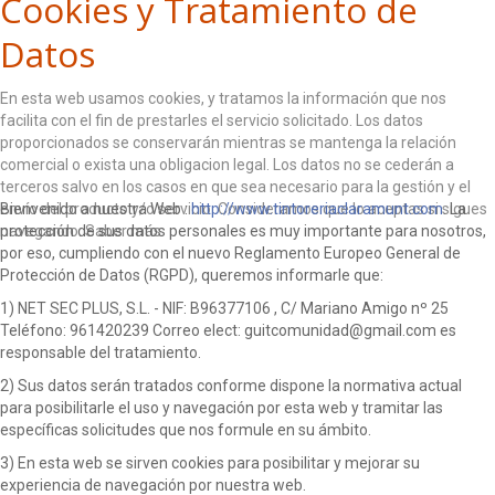
Cookies y Tratamiento de
Datos
En esta web usamos cookies, y tratamos la información que nos
facilita con el fin de prestarles el servicio solicitado. Los datos
proporcionados se conservarán mientras se mantenga la relación
comercial o exista una obligacion legal. Los datos no se cederán a
terceros salvo en los casos en que sea necesario para la gestión y el
envío del producto y/o servicio. Consideramos que lo aceptas si sigues
Bienvenido a nuestra Web :
http://www.tintoreriaclaramunt.com
. La
navegando.
protección de sus datos personales es muy importante para nosotros,
Saber más
por eso, cumpliendo con el nuevo Reglamento Europeo General de
ACEPTO
Protección de Datos (RGPD), queremos informarle que:
1) NET SEC PLUS, S.L. - NIF: B96377106 , C/ Mariano Amigo nº 25
Teléfono: 961420239 Correo elect: guitcomunidad@gmail.com es
responsable del tratamiento.
2) Sus datos serán tratados conforme dispone la normativa actual
para posibilitarle el uso y navegación por esta web y tramitar las
específicas solicitudes que nos formule en su ámbito.
3) En esta web se sirven cookies para posibilitar y mejorar su
experiencia de navegación por nuestra web.