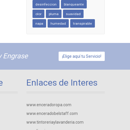
desinfeccion
blanqueante
olor
pluma
suavidad
napa
humedad
transpirable
y Engrase
¡Elige aquí tu Servicio!
e
Enlaces de Interes
www.enceradoropa.com
www.enceradobelstaff.com
www.tintoreriaylavanderia.com