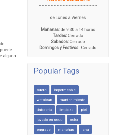
---------------------------------------
de Lunes a Viernes
Mañanas:
de 9,30 a 14 horas
Tardes:
Cerrado
Sabados:
Cerrado
 de
Domingos y Festivos:
Cerrado
r puede
de alguna
Popular Tags
cuero
impermeable
wetclean
mantenimiento
tintoreria
limpieza
piel
lavado en seco
color
engrase
manchas
lana