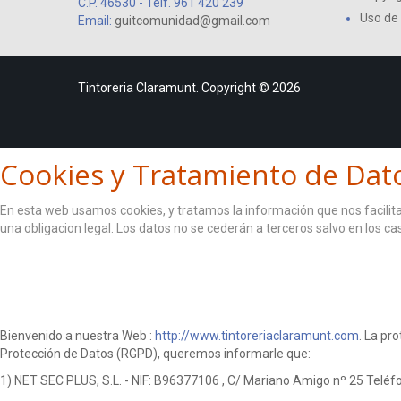
C.P. 46530 - Telf. 961 420 239
Uso de
Email:
guitcomunidad@gmail.com
Tintoreria Claramunt. Copyright © 2026
Cookies y Tratamiento de Dat
En esta web usamos cookies, y tratamos la información que nos facilita 
una obligacion legal. Los datos no se cederán a terceros salvo en los c
ACEPTO
Bienvenido a nuestra Web :
http://www.tintoreriaclaramunt.com
. La pr
Protección de Datos (RGPD), queremos informarle que:
1) NET SEC PLUS, S.L. - NIF: B96377106 , C/ Mariano Amigo nº 25 Telé