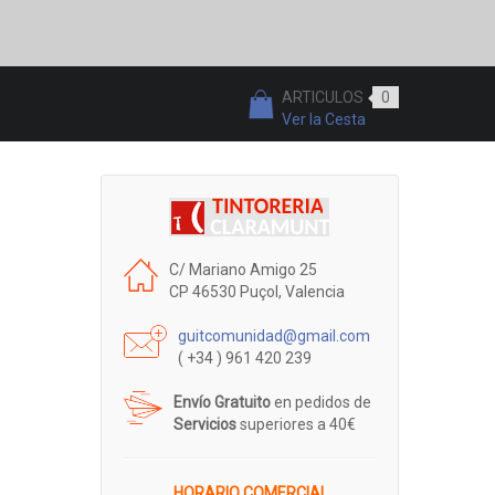
ARTICULOS
0
Ver la Cesta
C/ Mariano Amigo 25
CP 46530 Puçol, Valencia
guitcomunidad@gmail.com
( +34 ) 961 420 239
Envío Gratuito
en pedidos de
Servicios
superiores a 40€
HORARIO COMERCIAL