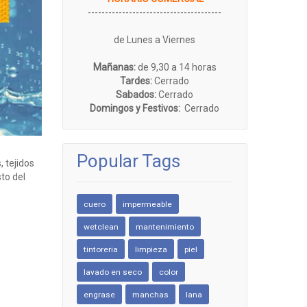
---------------------------------------
de Lunes a Viernes
Mañanas:
de 9,30 a 14 horas
Tardes:
Cerrado
Sabados:
Cerrado
Domingos y Festivos:
Cerrado
Popular Tags
 tejidos
to del
cuero
impermeable
wetclean
mantenimiento
tintoreria
limpieza
piel
lavado en seco
color
engrase
manchas
lana