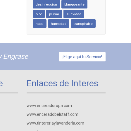
desinfeccion
blanqueante
olor
pluma
suavidad
napa
humedad
transpirable
y Engrase
¡Elige aquí tu Servicio!
e
Enlaces de Interes
www.enceradoropa.com
www.enceradobelstaff.com
www.tintoreriaylavanderia.com