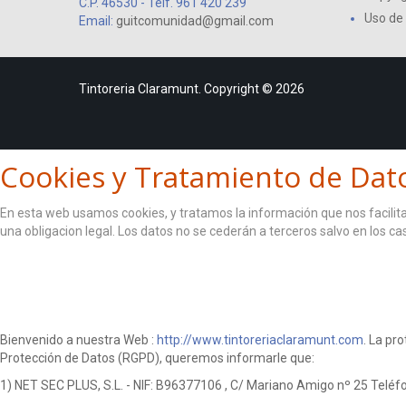
C.P. 46530 - Telf. 961 420 239
Uso de
Email:
guitcomunidad@gmail.com
Tintoreria Claramunt. Copyright © 2026
Cookies y Tratamiento de Dat
En esta web usamos cookies, y tratamos la información que nos facilita 
una obligacion legal. Los datos no se cederán a terceros salvo en los c
ACEPTO
Bienvenido a nuestra Web :
http://www.tintoreriaclaramunt.com
. La pr
Protección de Datos (RGPD), queremos informarle que:
1) NET SEC PLUS, S.L. - NIF: B96377106 , C/ Mariano Amigo nº 25 Telé