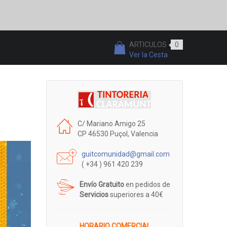
ARTICULOS
0
Ver la Cesta
C/ Mariano Amigo 25
CP 46530 Puçol, Valencia
guitcomunidad@gmail.com
( +34 ) 961 420 239
Envío Gratuito
en pedidos de
Servicios
superiores a 40€
HORARIO COMERCIAL