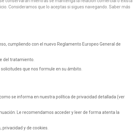
os se conservarán mientras se mantenga la relación comercial o exista
ervicio. Consideramos que lo aceptas si sigues navegando.
Saber más
r eso, cumpliendo con el nuevo Reglamento Europeo General de
 del tratamiento.
s solicitudes que nos formule en su ámbito.
y como se informa en nuestra política de privacidad detallada (ver
ontinuación. Le recomendamos acceder y leer de forma atenta la
 privacidad y de cookies.