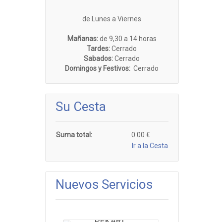
de Lunes a Viernes
Mañanas:
de 9,30 a 14 horas
Tardes:
Cerrado
Sabados:
Cerrado
Domingos y Festivos:
Cerrado
Su Cesta
Suma total:
0.00 €
Ir a la Cesta
+ Producto
VER SERVICIO
Nuevos Servicios
+ Producto
Lavado, y restauración
VER SERVICIO
de piel "ANTE, NOBUCK,
+ Producto
PEKARI"