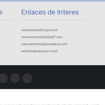
e
Enlaces de Interes
www.enceradoropa.com
www.enceradobelstaff.com
www.tintoreriaylavanderia.com
www.limpiezacuero.com