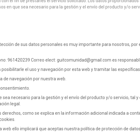
con el fin de prestarles el servicio solicitado. Los datos proporcionad
asos en que sea necesario para la gestión y el envío del producto y/o s
otección de sus datos personales es muy importante para nosotros, po
fono: 961420239 Correo elect: guitcomunidad@gmail.com es responsable
osibilitarle el uso y navegación por esta web y tramitar las específica
cia de navegación por nuestra web.
 consentimiento.
sea necesario para la gestión y el envío del producto y/o servicio, tal 
ción legal.
tros derechos, como se explica en la información adicional indicada a c
cookies.
web ello implicará que aceptas nuestra política de protección de datos,