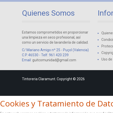
Quienes Somos
Info
Estamos comprometidos en proporcionar
Quiene
una limpieza en seco profesional, así
Condic
como un servicio de lavandería de calidad.
Protecc
C/ Mariano Amigo nº 25 - Puçol (Valencia)
Copyri
C.P. 46530 - Telf. 961 420 239
Uso de
Email:
guitcomunidad@gmail.com
Tintoreria Claramunt. Copyright © 2026
Cookies y Tratamiento de Dat