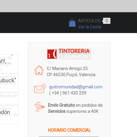
O
O
ARTICULOS
0
Ver la Cesta
O
O
ado de
da tipo
O
O
f, ...
uración
O
C/ Mariano Amigo 25
our ...
O
CP 46530 Puçol, Valencia
nubuck"
olchada
guitcomunidad@gmail.com
s
( +34 ) 961 420 239
rado e
do de
Envío Gratuito
en pedidos de
odón
Servicios
superiores a 40€
HORARIO COMERCIAL
---------------------------------------