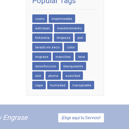
Popular Tags
cuero
impermeable
wetclean
mantenimiento
tintoreria
limpieza
piel
lavado en seco
color
engrase
manchas
lana
desinfeccion
blanqueante
olor
pluma
suavidad
napa
humedad
transpirable
y Engrase
¡Elige aquí tu Servicio!