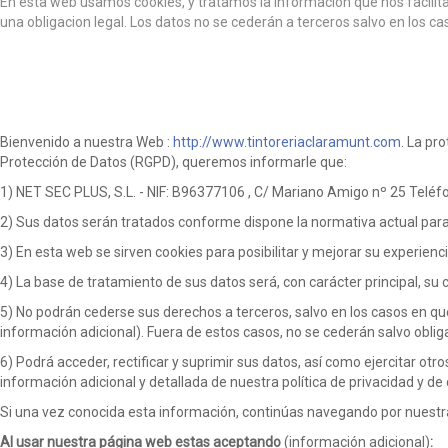
En esta web usamos cookies, y tratamos la información que nos facilita 
una obligacion legal. Los datos no se cederán a terceros salvo en los c
ACEPTO
Bienvenido a nuestra Web :
http://www.tintoreriaclaramunt.com
. La pr
Protección de Datos (RGPD), queremos informarle que:
1) NET SEC PLUS, S.L. - NIF: B96377106 , C/ Mariano Amigo nº 25 Telé
2) Sus datos serán tratados conforme dispone la normativa actual para p
3) En esta web se sirven cookies para posibilitar y mejorar su experien
4) La base de tratamiento de sus datos será, con carácter principal, su
5) No podrán cederse sus derechos a terceros, salvo en los casos en que 
información adicional). Fuera de estos casos, no se cederán salvo obliga
6) Podrá acceder, rectificar y suprimir sus datos, así como ejercitar o
información adicional y detallada de nuestra política de privacidad y de 
Si una vez conocida esta información, continúas navegando por nuestra 
Al usar nuestra página web estas aceptando
(información adicional)
: