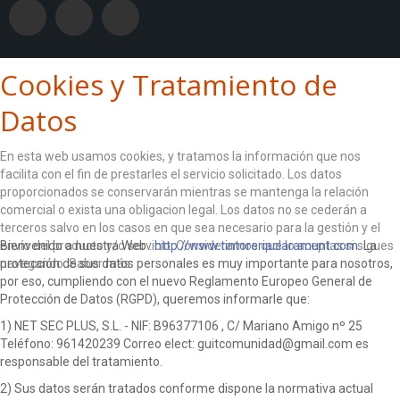
Cookies y Tratamiento de
Datos
En esta web usamos cookies, y tratamos la información que nos
facilita con el fin de prestarles el servicio solicitado. Los datos
proporcionados se conservarán mientras se mantenga la relación
comercial o exista una obligacion legal. Los datos no se cederán a
terceros salvo en los casos en que sea necesario para la gestión y el
envío del producto y/o servicio. Consideramos que lo aceptas si sigues
Bienvenido a nuestra Web :
http://www.tintoreriaclaramunt.com
. La
navegando.
protección de sus datos personales es muy importante para nosotros,
Saber más
por eso, cumpliendo con el nuevo Reglamento Europeo General de
ACEPTO
Protección de Datos (RGPD), queremos informarle que:
1) NET SEC PLUS, S.L. - NIF: B96377106 , C/ Mariano Amigo nº 25
Teléfono: 961420239 Correo elect: guitcomunidad@gmail.com es
responsable del tratamiento.
2) Sus datos serán tratados conforme dispone la normativa actual