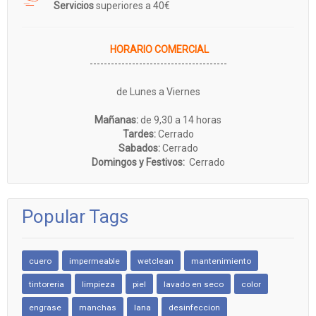
Servicios
superiores a 40€
HORARIO COMERCIAL
---------------------------------------
de Lunes a Viernes
Mañanas:
de 9,30 a 14 horas
Tardes:
Cerrado
Sabados:
Cerrado
Domingos y Festivos:
Cerrado
Popular Tags
cuero
impermeable
wetclean
mantenimiento
tintoreria
limpieza
piel
lavado en seco
color
engrase
manchas
lana
desinfeccion