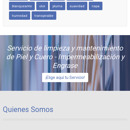
blanqueante
olor
pluma
suavidad
napa
humedad
transpirable
Servicio de limpieza y mantenimiento
de Piel y Cuero - Impermeabilización y
Engrase
¡Elige aquí tu Servicio!
Quienes Somos