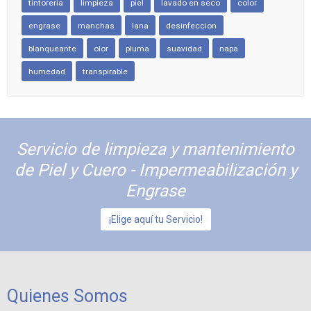
tintoreria
limpieza
piel
lavado en seco
color
engrase
manchas
lana
desinfeccion
blanqueante
olor
pluma
suavidad
napa
humedad
transpirable
Servicio de limpieza y mantenimiento
de Piel y Cuero - Impermeabilización y
Engrase
¡Elige aquí tu Servicio!
Quienes Somos