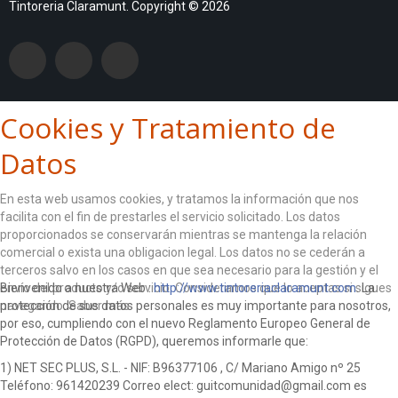
Tintoreria Claramunt. Copyright © 2026
Cookies y Tratamiento de
Datos
En esta web usamos cookies, y tratamos la información que nos
facilita con el fin de prestarles el servicio solicitado. Los datos
proporcionados se conservarán mientras se mantenga la relación
comercial o exista una obligacion legal. Los datos no se cederán a
terceros salvo en los casos en que sea necesario para la gestión y el
envío del producto y/o servicio. Consideramos que lo aceptas si sigues
Bienvenido a nuestra Web :
http://www.tintoreriaclaramunt.com
. La
navegando.
protección de sus datos personales es muy importante para nosotros,
Saber más
por eso, cumpliendo con el nuevo Reglamento Europeo General de
ACEPTO
Protección de Datos (RGPD), queremos informarle que:
1) NET SEC PLUS, S.L. - NIF: B96377106 , C/ Mariano Amigo nº 25
Teléfono: 961420239 Correo elect: guitcomunidad@gmail.com es