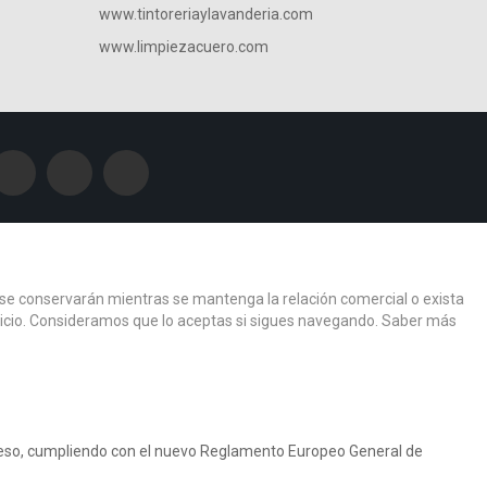
www.tintoreriaylavanderia.com
www.limpiezacuero.com
os se conservarán mientras se mantenga la relación comercial o exista
ervicio. Consideramos que lo aceptas si sigues navegando.
Saber más
r eso, cumpliendo con el nuevo Reglamento Europeo General de