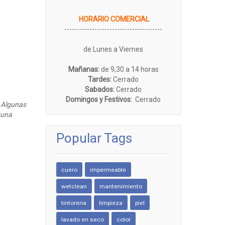
HORARIO COMERCIAL
---------------------------------------
de Lunes a Viernes
Mañanas:
de 9,30 a 14 horas
Tardes:
Cerrado
Sabados:
Cerrado
Domingos y Festivos:
Cerrado
 Algunas
guna
Popular Tags
cuero
impermeable
wetclean
mantenimiento
tintoreria
limpieza
piel
lavado en seco
color