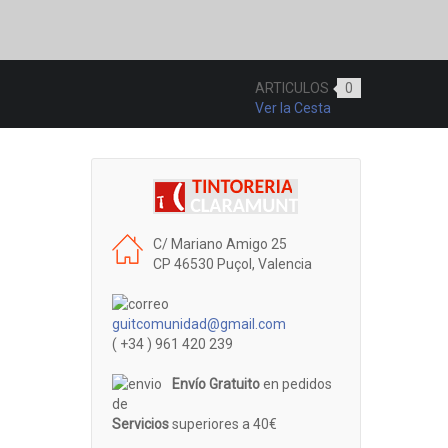
ARTICULOS
0
Ver la Cesta
C/ Mariano Amigo 25
CP 46530 Puçol, Valencia
guitcomunidad@gmail.com
( +34 ) 961 420 239
Envío Gratuito
en pedidos
de
Servicios
superiores a 40€