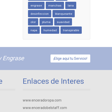
engrase
manchas
lana
desinfeccion
blanqueante
olor
pluma
suavidad
napa
humedad
transpirable
y Engrase
¡Elige aquí tu Servicio!
e
Enlaces de Interes
www.enceradoropa.com
www.enceradobelstaff.com