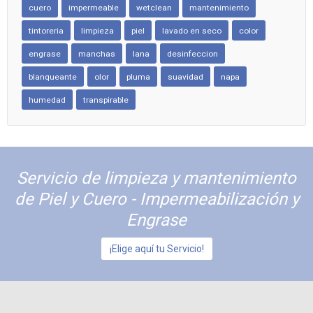
cuero
impermeable
wetclean
mantenimiento
tintoreria
limpieza
piel
lavado en seco
color
engrase
manchas
lana
desinfeccion
blanqueante
olor
pluma
suavidad
napa
humedad
transpirable
Servicio de limpieza y mantenimiento
de Piel y Cuero - Impermeabilización y
Engrase
¡Elige aquí tu Servicio!