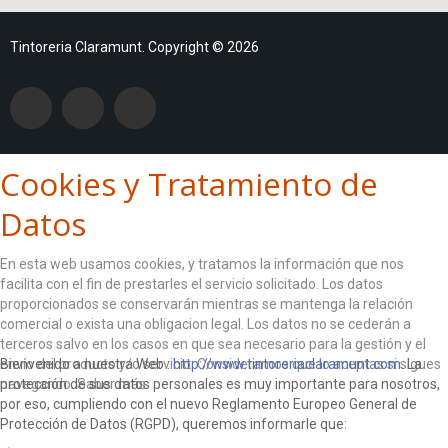
Tintoreria Claramunt. Copyright © 2026
Cookies y Tratamiento de
Datos
En esta web usamos cookies, y tratamos la información que nos
facilita con el fin de prestarles el servicio solicitado. Los datos
proporcionados se conservarán mientras se mantenga la relación
comercial o exista una obligacion legal. Los datos no se cederán a
terceros salvo en los casos en que sea necesario para la gestión y el
envío del producto y/o servicio. Consideramos que lo aceptas si sigues
Bienvenido a nuestra Web :
http://www.tintoreriaclaramunt.com
. La
navegando.
protección de sus datos personales es muy importante para nosotros,
Saber más
por eso, cumpliendo con el nuevo Reglamento Europeo General de
ACEPTO
Protección de Datos (RGPD), queremos informarle que: