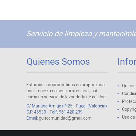
Servicio de limpieza y mantenimie
Quienes Somos
Info
Estamos comprometidos en proporcionar
Quiene
una limpieza en seco profesional, así
Condic
como un servicio de lavandería de calidad.
Protecc
C/ Mariano Amigo nº 25 - Puçol (Valencia)
Copyri
C.P. 46530 - Telf. 961 420 239
Uso de
Email:
guitcomunidad@gmail.com