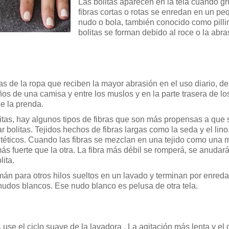
Las bolitas aparecen en la tela cuando g
fibras cortas o rotas se enredan en un p
nudo o bola, también conocido como pilli
bolitas se forman debido al roce o la abra
s de la ropa que reciben la mayor abrasión en el uso diario, d
uños de una camisa y entre los muslos y en la parte trasera de lo
de la prenda.
bolitas, hay algunos tipos de fibras que son más propensas a que 
ar bolitas. Tejidos hechos de fibras largas como la seda y el lin
 sintéticos. Cuando las fibras se mezclan en una tejido como una
ás fuerte que la otra. La fibra más débil se romperá, se anudar
lita.
mán para otros hilos sueltos en un lavado y terminan por enreda
udos blancos. Ese nudo blanco es pelusa de otra tela.
se el ciclo suave de la lavadora . La agitación más lenta y el 