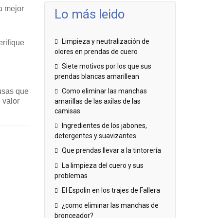
a mejor
Lo más leido
Limpieza y neutralización de
erifique
olores en prendas de cuero
Siete motivos por los que sus
prendas blancas amarillean
lusas que
Como eliminar las manchas
 valor
amarillas de las axilas de las
camisas
Ingredientes de los jabones,
detergentes y suavizantes
Que prendas llevar a la tintorería
La limpieza del cuero y sus
problemas
El Espolin en los trajes de Fallera
¿como eliminar las manchas de
bronceador?