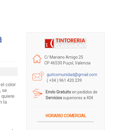
a
C/ Mariano Amigo 25
CP 46530 Puçol, Valencia
guitcomunidad@gmail.com
( +34 ) 961 420 239
el color
, se
Envío Gratuito
en pedidos de
 quiere
Servicios
superiores a 40€
n la
HORARIO COMERCIAL
---------------------------------------