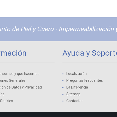
nto de Piel y Cuero - Impermeabilización 
rmación
Ayuda y Soport
s somos y que hacemos
Localización
iones Generales
Preguntas Frecuentes
ion de Datos y Privacidad
La Diferencia
ght
Sitemap
 Cookies
Contactar