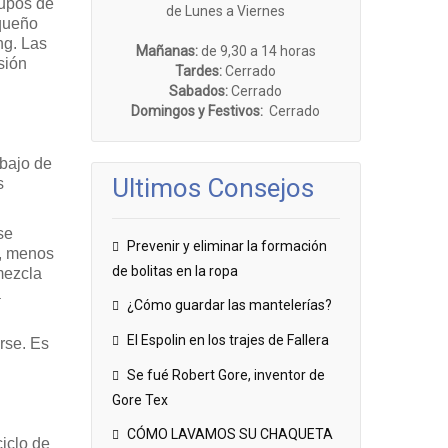
rupos de
de Lunes a Viernes
equeño
ng. Las
Mañanas:
de 9,30 a 14 horas
sión
Tardes:
Cerrado
Sabados:
Cerrado
Domingos y Festivos:
Cerrado
ebajo de
Ultimos Consejos
s
se
Prevenir y eliminar la formación
o, menos
de bolitas en la ropa
 mezcla
á
¿Cómo guardar las mantelerías?
El Espolin en los trajes de Fallera
rse. Es
Se fué Robert Gore, inventor de
Gore Tex
CÓMO LAVAMOS SU CHAQUETA
ciclo de