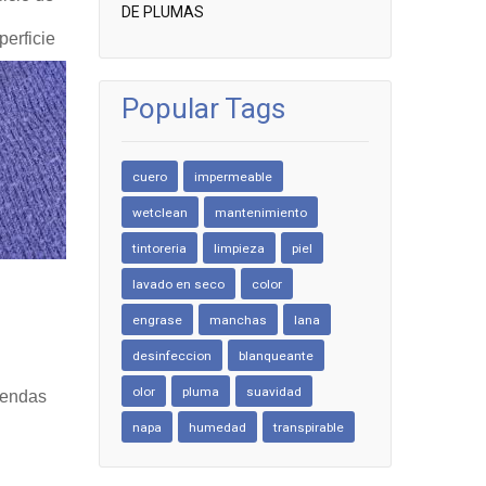
DE PLUMAS
perficie
Popular Tags
cuero
impermeable
wetclean
mantenimiento
tintoreria
limpieza
piel
lavado en seco
color
engrase
manchas
lana
desinfeccion
blanqueante
olor
pluma
suavidad
prendas
napa
humedad
transpirable