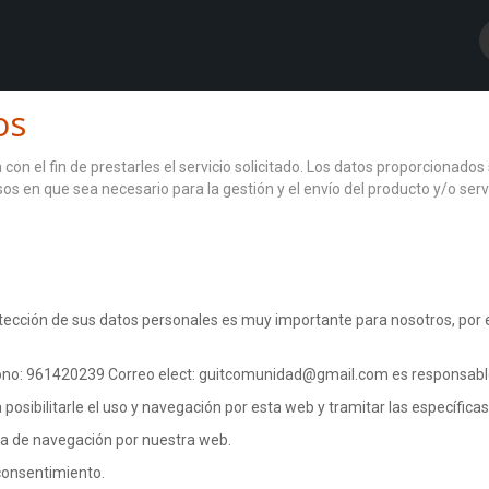
os
con el fin de prestarles el servicio solicitado. Los datos proporcionad
asos en que sea necesario para la gestión y el envío del producto y/o s
otección de sus datos personales es muy importante para nosotros, po
fono: 961420239 Correo elect: guitcomunidad@gmail.com es responsable
osibilitarle el uso y navegación por esta web y tramitar las específica
cia de navegación por nuestra web.
 consentimiento.