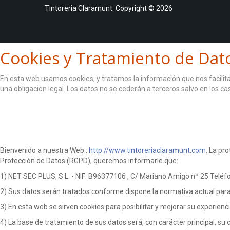
Tintoreria Claramunt. Copyright © 2026
Cookies y Tratamiento de Dat
En esta web usamos cookies, y tratamos la información que nos facilita 
una obligacion legal. Los datos no se cederán a terceros salvo en los c
ACEPTO
Bienvenido a nuestra Web :
http://www.tintoreriaclaramunt.com
. La pr
Protección de Datos (RGPD), queremos informarle que:
1) NET SEC PLUS, S.L. - NIF: B96377106 , C/ Mariano Amigo nº 25 Telé
2) Sus datos serán tratados conforme dispone la normativa actual para p
3) En esta web se sirven cookies para posibilitar y mejorar su experien
4) La base de tratamiento de sus datos será, con carácter principal, su