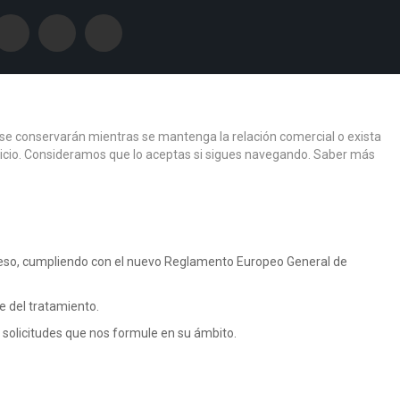
os se conservarán mientras se mantenga la relación comercial o exista
ervicio. Consideramos que lo aceptas si sigues navegando.
Saber más
r eso, cumpliendo con el nuevo Reglamento Europeo General de
 del tratamiento.
s solicitudes que nos formule en su ámbito.