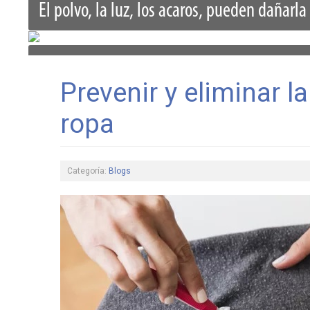
El polvo, la luz, los acaros, pueden dañar
¡el cuidado del cuero y la piel!
© Free
Joomla! 3 Modules
- by
VinaGecko.com
Prevenir y eliminar l
Productos y consejos para una buena conse
ropa
Categoría:
Blogs