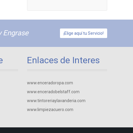
y Engrase
¡Elige aquí tu Servicio!
e
Enlaces de Interes
www.enceradoropa.com
www.enceradobelstaff.com
www.tintoreriaylavanderia.com
www.limpiezacuero.com