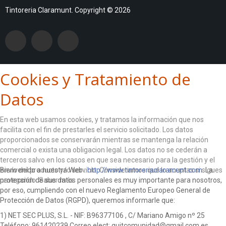
Tintoreria Claramunt. Copyright © 2026
Cookies y Tratamiento de
Datos
En esta web usamos cookies, y tratamos la información que nos
facilita con el fin de prestarles el servicio solicitado. Los datos
proporcionados se conservarán mientras se mantenga la relación
comercial o exista una obligacion legal. Los datos no se cederán a
terceros salvo en los casos en que sea necesario para la gestión y el
envío del producto y/o servicio. Consideramos que lo aceptas si sigues
Bienvenido a nuestra Web :
http://www.tintoreriaclaramunt.com
. La
navegando.
protección de sus datos personales es muy importante para nosotros,
Saber más
por eso, cumpliendo con el nuevo Reglamento Europeo General de
ACEPTO
Protección de Datos (RGPD), queremos informarle que:
1) NET SEC PLUS, S.L. - NIF: B96377106 , C/ Mariano Amigo nº 25
Teléfono: 961420239 Correo elect: guitcomunidad@gmail.com es