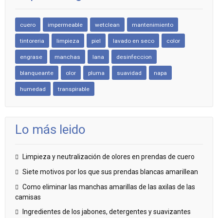
cuero
impermeable
wetclean
mantenimiento
tintoreria
limpieza
piel
lavado en seco
color
engrase
manchas
lana
desinfeccion
blanqueante
olor
pluma
suavidad
napa
humedad
transpirable
Lo más leido
Limpieza y neutralización de olores en prendas de cuero
Siete motivos por los que sus prendas blancas amarillean
Como eliminar las manchas amarillas de las axilas de las
camisas
Ingredientes de los jabones, detergentes y suavizantes